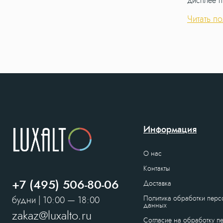
дисплее пу
Металличе
столешниц
Читать п
подходит 
устойчиво
Панель уп
отображае
Встроенна
высоты бе
посторонн
Встроенны
Информация
О нас
Контакты
+7 (495) 506-80-06
Доставка
Политика обработки пер
будни | 10:00 — 18:00
данных
zakaz@luxalto.ru
Согласие на обработку п