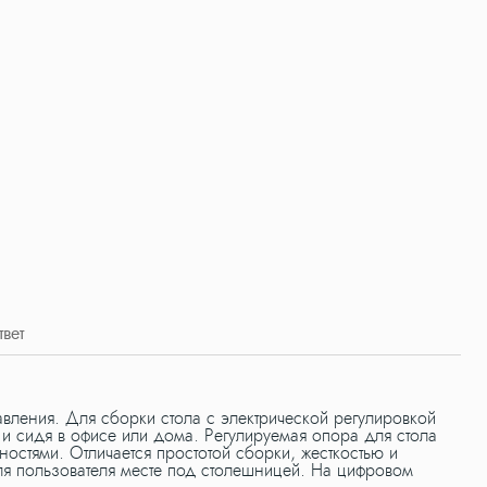
твет
авления. Для сборки стола с электрической регулировкой
Х
и сидя в офисе или дома. Регулируемая опора для стола
стями. Отличается простотой сборки, жесткостью и
ля пользователя месте под столешницей. На цифровом