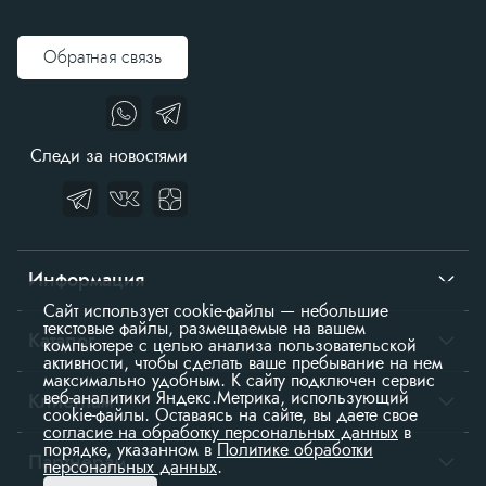
Обратная связь
Следи за новостями
Информация
Сайт использует cookie-файлы — небольшие
текстовые файлы, размещаемые на вашем
О нас
Каталог
компьютере с целью анализа пользовательской
активности, чтобы сделать ваше пребывание на нем
Контакты
максимально удобным. К cайту подключен сервис
Столы
веб-аналитики Яндекс.Метрика, использующий
Клиентам
cookie-файлы. Оставаясь на сайте, вы даете свое
Доставка
согласие на обработку персональных данных
в
Подстолья
порядке, указанном в
Политике обработки
Вход в личный кабинет
Политика обработки персональных данных
Партнёрам
персональных данных
.
Столешницы