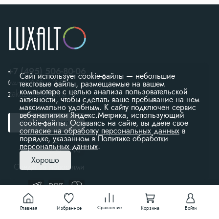
+7 (495) 506-80-06
Сайт использует cookie-файлы — небольшие
будни | 10:00 — 18:00
текстовые файлы, размещаемые на вашем
компьютере с целью анализа пользовательской
zakaz@luxalto.ru
активности, чтобы сделать ваше пребывание на нем
максимально удобным. К cайту подключен сервис
веб-аналитики Яндекс.Метрика, использующий
Обратная связь
cookie-файлы. Оставаясь на сайте, вы даете свое
согласие на обработку персональных данных
в
порядке, указанном в
Политике обработки
персональных данных
.
Хорошо
Следи за новостями
Сравнение
Избранное
Главная
Корзина
Войти